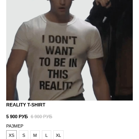
REALITY T-SHIRT
5 900
РУБ
6 900
РУБ
РАЗМЕР
XS
S
M
L
XL